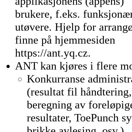
applikasjonens (appens)
brukere, f.eks. funksjonæ
utøvere. Hjelp for arrangø
finne på hjemmesiden
https://ant.yq.cz.
ANT kan kjøres i flere m
Konkurranse administr
(resultat fil håndtering,
beregning av foreløpig
resultater, ToePunch s
brikke avlesing, osv.).