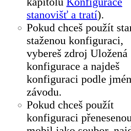
kapitolu
Konfigurace
stanovišť a tratí
).
Pokud chceš použít sta
staženou konfiguraci,
vybereš zdroj Uložená
konfigurace a najdeš
konfiguraci podle jmé
závodu.
Pokud chceš použít
konfiguraci přeneseno
mobil jako soubor, najd