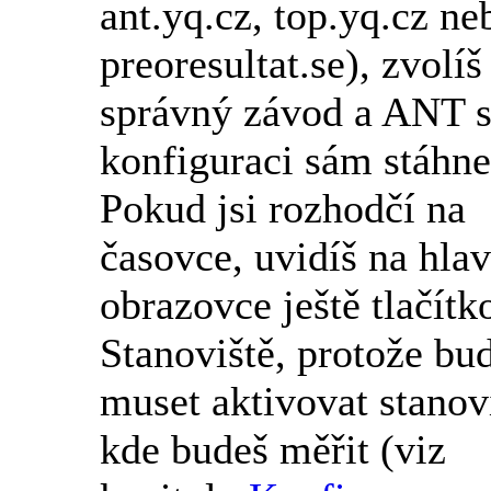
ant.yq.cz, top.yq.cz ne
preoresultat.se), zvolíš
správný závod a ANT s
konfiguraci sám stáhne
Pokud jsi rozhodčí na
časovce, uvidíš na hlav
obrazovce ještě tlačítk
Stanoviště, protože bu
muset aktivovat stanovi
kde budeš měřit (viz