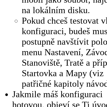
na lokálním disku.
Pokud chceš testovat v
konfiguraci, budeš mus
postupně navštívit pol
menu Nastavení, Závo
Stanoviště, Tratě a příp
Startovka a Mapy (viz
patřičné kapitoly návo
Jakmile máš konfiguraci
hotovou, objeví se Ti úvo