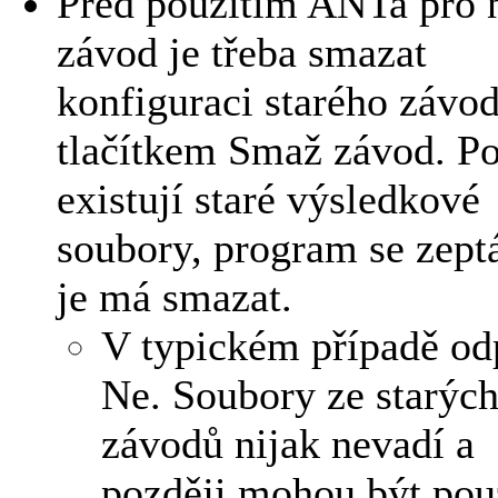
Před použitím ANTa pro 
závod je třeba smazat
konfiguraci starého závo
tlačítkem Smaž závod. P
existují staré výsledkové
soubory, program se zept
je má smazat.
V typickém případě o
Ne. Soubory ze starýc
závodů nijak nevadí a
později mohou být pou