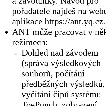
a závodníky. Návod pro
pořadatele najdeš na web
aplikace https://ant.yq.cz.
ANT může pracovat v něk
režimech:
Dohled nad závodem
(správa výsledkových
souborů, počítání
předběžných výsledků,
vyčítání čipů systému
ToePunch, zobrazení